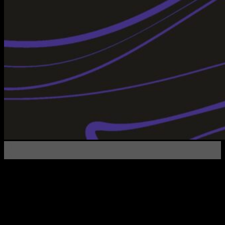
13
Сен
Компания «Инверсия» предоставляет широкий спектр
услуг по настройке рекламных кампаний на популярных
платформах, таких как Google, Яндекс и Facebook. Наши
профессиональные специалисты помогают клиентам
эффективно управлять рекламными кампаниями и
достигать максимальных результатов. Вот некоторые