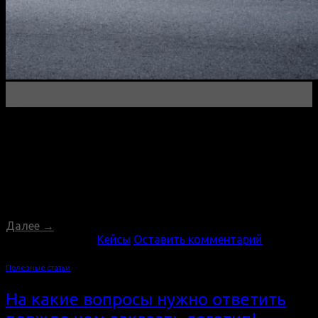
20
Сен
https://volvocaralmaty.kz/ декабрь 2020 В первой версии
проекта на сайте были легковые новые авто VOLVO на
продажу, позже в 2022 году сайт был реорганизован в
сервис по обслуживанию данных автомобилей.
Несмотря на то что Инверсия находится в Костанае,
компания с Алматы упешно работает с нами на
протяжении 4х лет, обслуживая сайт у нас
Далее
→
Опубликовано в
Кейсы
Оставить комментарий
Полезные статьи
На какие вопросы нужно ответить