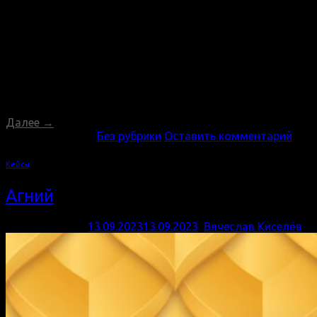
видеонаблюдения. За это время мы успешно
завершили более 300 проектов, что подтверждает
нашу способность удовлетворять самые
разнообразные потребности клиентов. Многогранная
Экспертиза Мы гордимся разнообразием наших
компетенций. От создания современных веб-сайтов,
разработки уникального дизайна и настройки
рекламных кампаний до обеспечения безопасности и
Далее
→
Опубликовано в
Без рубрики
Оставить комментарий
Кейсы
Агний
Опубликовано
13.09.2023
13.09.2023
,
Вячеслав Киселёв