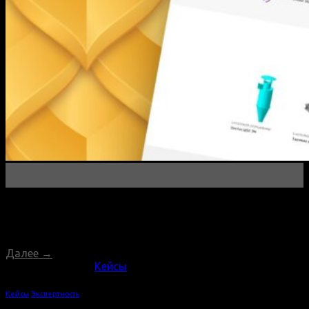
13
Сен
Главная Создали сайт в далеком 2014 году. Сайт
пережил 2 ребрендинга и обслуживается нами до сих
пор.
Далее
→
Опубликовано в
Кейсы
Кейсы
,
Экспертность