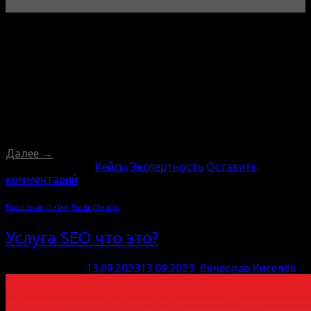
Сен
За 10 лет успешной деятельности нашей компании
«Инверсия» нами было разработано и запущено более
100 сайтов. Этот значимый момент для нашей
команды отмечает нашу способность к творчеству,
технической компетенции и готовности решать самые
сложные задачи в мире веб-разработки. Инновации и
креативность Наша команда всегда стремилась к
созданию уникальных и креативных решений для
каждого проекта. Мы
Далее
→
Опубликовано в
Кейсы
,
Экспертность
Оставить
комментарий
Полезные статьи
,
Экспертность
Услуга SEO что это?
Опубликовано
13.09.2023
13.09.2023
,
Вячеслав Киселёв