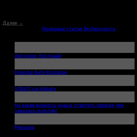
оптимизации, мы освещаем свет на таинственные
алгоритмы Google и Яндекс, чтобы ваш бизнес мог
засиять на вершине поисковой выдачи. Начнем с
Далее
→
Опубликовано в
Полезные статьи
,
Экспертность
Посты
27
Сен
Автодом, Костанай
26
Сен
Hyundai Auto Kostanay
20
Сен
VOLVO car Almaty
20
Сен
На какие вопросы нужно ответить пержде чем
заказать логотип!
13
Сен
Реклама