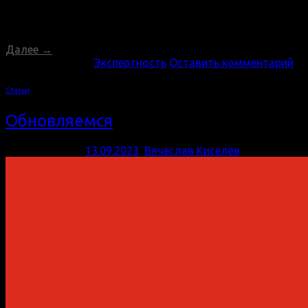
из наших основных услуг: Настройка рекламы в Google
Ads (AdWords): Ключевые слова и фразы: Мы проводим
исследование ключевых слов и фраз,
Далее
→
Опубликовано в
Экспертность
Оставить комментарий
Статьи
Обновляемся
Опубликовано
13.09.2023
,
Вячеслав Киселёв