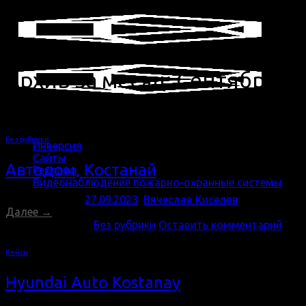
Skip
to
content
Архив за месяц:
Сентябрь
2023
Без рубрики
Инверсия
Сайты
Автодом, Костанай
Реклама
Видеонаблюдение пожарно-охранные системы
Опубликовано
27.09.2023
,
Вячеслав Киселёв
Далее
→
Опубликовано в
Без рубрики
Оставить комментарий
Кейсы
Hyundai Auto Kostanay