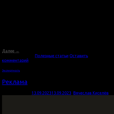
Описание вашего бренда/компании: Название
компании. Описание бизнеса или деятельности. Какие
ценности, миссия и цели у вашей компании? Цель
логотипа: Что вы хотели бы донести с помощью этого
логотипа? Какие эмоции или ассоциации должны
вызывать логотип? Целевая аудитория: Кто ваша
основная аудитория? (пол, возраст, интересы и т.д.)
Какие особенности вашей аудитории стоит учесть при
создании логотипа?
Далее
→
Опубликовано в
Полезные статьи
Оставить
комментарий
Экспертность
Реклама
Опубликовано
13.09.2023
13.09.2023
,
Вячеслав Киселёв