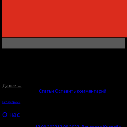
13
Сен
Мы обновили наши навыки и знания в области
рекламы, чтобы создавать эффективные и креативные
рекламные кампании для наших клиентов. Наша цель
— помочь им достичь большего успеха и привлечь
новую аудиторию.
Далее
→
Опубликовано в
Статьи
Оставить комментарий
Без рубрики
О нас