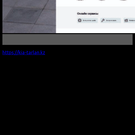
13
Авг
https://kia-tarlan.kz
/ август 2021 год
Автокомплекс Тарлан – один из крупнейших
автосалонов Костанайской области.
В августе 2021 Наши специалисты исполнили два
сайта, посвященных продаже автомобилей марок KIA и
JAC.
Команда работала с особым усердием и вниманием к
деталям. Сайты разработаны в фирменном стиле
компаний строго по брендбукам.
Мы гордимся результатами работы и уверены, что
сайты, укрепят позицию на рынке автомобильных
продаж компанииТарлан. Наши проекты – это пример