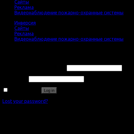
Сайты
Реклама
Видеонаблюдение пожарно-охранные системы
Инверсия
Сайты
Реклама
Видеонаблюдение пожарно-охранные системы
Login
Username or email address
*
Password
*
Remember me
Log in
Lost your password?