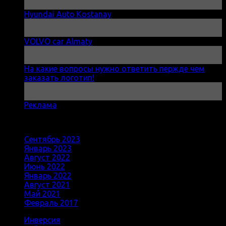
Сен
Hyundai Auto Kostanay
20
Сен
VOLVO car Almaty
20
Сен
На какие вопросы нужно ответить пержде чем
заказать логотип!
13
Сен
Реклама
Архивы
Сентябрь 2023
(10)
Январь 2023
(1)
Август 2022
(1)
Июнь 2022
(1)
Январь 2022
(1)
Август 2021
(1)
Май 2021
(1)
Февраль 2017
(1)
Инверсия